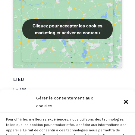
Cliquez pour accepter les cookies
Cliquez pour accepter les cookies
marketing et activer ce contenu
marketing et activer ce contenu
LIEU
Le 188
1 bis rue castiglione
Gérer le consentement aux
Lille
,
59800
France
+ Google Map
cookies
Pour offrir les meilleures expériences, nous utilisons des technologies
telles que les cookies pour stocker et/ou accéder aux informations des
Release Breathwork: Respirez
Mouvement de vie : Atelier de
appareils. Le fait de consentir à ces technologies nous permettra de