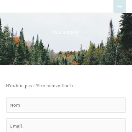
Aller
au
contenu
Contact MOI
N'oublie pas d'être bienveillant.e
N
o
m
E
*
m