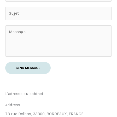
a
S
i
u
l
j
*
T
e
o
t
n
*
M
e
s
SEND MESSAGE
s
a
g
e
L'adresse du cabinet
*
Address​
73 rue Delbos, 33300, BORDEAUX, FRANCE