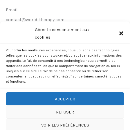
Email
contact@world-therapy.com
Gérer le consentement aux
Téléphone
cookies
+336 67 72 22 62
Pour offrir les meilleures expériences, nous utilisons des technologies
Suis moi
telles que les cookies pour stocker et/ou accéder aux informations des
appareils. Le fait de consentir à ces technologies nous permettra de
F
I
L
traiter des données telles que le comportement de navigation ou les ID
a
n
i
uniques sur ce site. Le fait de ne pas consentir ou de retirer son
c
s
n
consentement peut avoir un effet négatif sur certaines caractéristiques
e
t
k
et fonctions.
b
a
e
o
g
d
o
r
i
k
a
n
ACCEPTER
-
m
f
73 rue Delbos, Bordeaux, FRANCE | Tel: +33667722262 | Email:
REFUSER
contact@world-therapy.com
VOIR LES PRÉFÉRENCES
Copyright © Benjamin Grare 2023