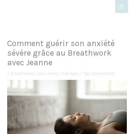
Aller
au
contenu
Comment guérir son anxiété
sévère grâce au Breathwork
avec Jeanne
/
Breathwork
,
Dev. Perso
,
Thérapie
/ Par
benveda06