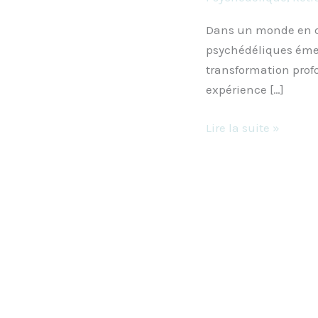
Dans un monde en quê
psychédéliques éme
transformation prof
expérience […]
Lire la suite »