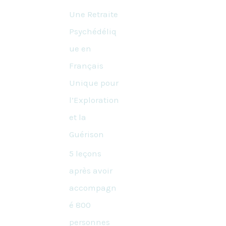
Une Retraite
Psychédéliq
ue en
Français
Unique pour
l’Exploration
et la
Guérison
5 leçons
après avoir
accompagn
é 800
personnes