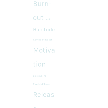
Burn-
out
deuil
Habitude
Kambo
Mindset
Motiva
tion
psilocybine
Psychédélique
Releas