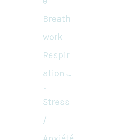
e
Breath
work
Respir
ation
San
pedro
Stress
/
Anxiété