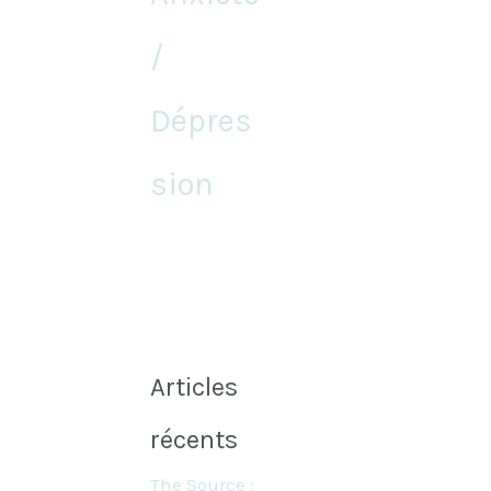
/
Dépres
sion
Articles
récents
The Source :