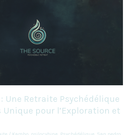
: Une Retraite Psychédélique
 Unique pour l’Exploration et
aite
/
Kambo
,
psilocybine
,
Psychédélique
,
San pedro