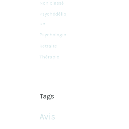
Non classé
Psychédéliq
ue
Psychologie
Retraite
Thérapie
Tags
Avis