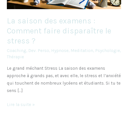
le
stress
La saison des examens :
?
Comment faire disparaître le
stress ?
Coaching
,
Dev. Perso
,
Hypnose
,
Meditation
,
Psychologie
,
Thérapie
Le grand méchant Stress La saison des examens
approche à grands pas, et avec elle, le stress et l’anxiété
qui touchent de nombreux lycéens et étudiants. Si tu te
sens […]
Lire la suite »