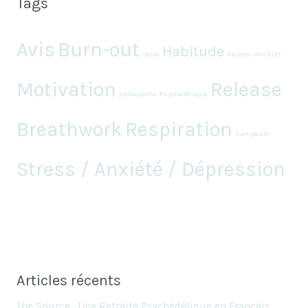
Tags
Avis
Burn-out
Habitude
deuil
Kambo
Mindset
Motivation
Release
psilocybine
Psychédélique
Breathwork
Respiration
San pedro
Stress / Anxiété / Dépression
Articles récents
The Source : Une Retraite Psychédélique en Français