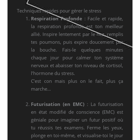
Techniques rapides pour gérer le stress
Respiration Profonde
: Facile et rapide,
la respiration profonde est ton meilleur
allié. Inspire lentement par le nez, remplis
tes poumons, puis expire doucement par
la bouche. Fais-le quelques minutes
chaque jour pour calmer ton système
nerveux et abaisser ton niveau de cortisol,
l’hormone du stress.
C’est con mais plus on le fait, plus ça
marche…
Futurisation (en EMC)
: La futurisation
en état modifié de conscience (EMC) est
géniale pour imaginer un futur positif où
tu réussis tes examens. Ferme les yeux,
plonge en toi-même, et visualise-toi le jour