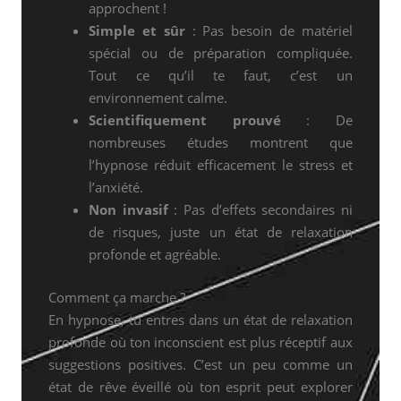
approchent !
Simple et sûr
: Pas besoin de matériel
spécial ou de préparation compliquée.
Tout ce qu’il te faut, c’est un
environnement calme.
Scientifiquement prouvé
: De
nombreuses études montrent que
l’hypnose réduit efficacement le stress et
l’anxiété.
Non invasif
: Pas d’effets secondaires ni
de risques, juste un état de relaxation
profonde et agréable.
Comment ça marche ?
En hypnose, tu entres dans un état de relaxation
profonde où ton inconscient est plus réceptif aux
suggestions positives. C’est un peu comme un
état de rêve éveillé où ton esprit peut explorer