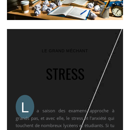
LE GRAND MÉCHANT
STRESS
L
a saison des examens approche à
grands pas, et avec elle, le stress et l’anxiété qui
touchent de nombreux lycéens et étudiants. Si tu