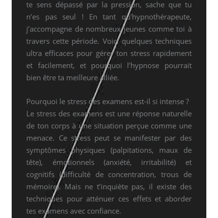
te sens dépassé par la pression, sache que tu
n’es pas seul ! En tant qu’hypnothérapeute,
j’accompagne de nombreux jeunes comme toi à
travers cette période. Voici quelques techniques
ultra efficaces pour gérer ton stress rapidement
et facilement, et pourquoi l’hypnose pourrait
bien être ta meilleure alliée.
Pourquoi le stress des examens est-il si intense ?
Le stress des examens est une réponse naturelle
de ton corps à une situation perçue comme une
menace. Ce stress peut se manifester par des
symptômes physiques (palpitations, maux de
tête), émotionnels (anxiété, irritabilité) et
cognitifs (difficulté de concentration, trous de
mémoire). Mais ne t’inquiète pas, il existe des
techniques pour atténuer ces effets et aborder
tes examens avec confiance.