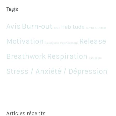
Tags
Avis
Burn-out
Habitude
deuil
Kambo
Mindset
Motivation
Release
psilocybine
Psychédélique
Breathwork
Respiration
San pedro
Stress / Anxiété / Dépression
Articles récents