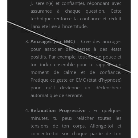
J, serein(e) et confiant(e), répondant avec
assurance à chaque question. Cette
technique renforce ta confiance et réduit
l’anxiété liée à l’incertitude.
Ancrages (en EMC)
: Crée des ancrages
pour associer des gestes à des états
positifs. Par exemple, touche ton pouce et
ton index ensemble pour te rappeler un
moment de calme et de confiance.
Pratique ce geste en EMC (état d’hypnose)
pour qu’il devienne un déclencheur
automatique de sérénité.
Relaxation Progressive
: En quelques
minutes, tu peux relâcher toutes les
tensions de ton corps. Allonge-toi et
concentre-toi sur chaque partie de ton