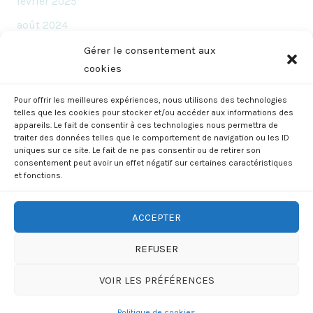
février 2025
août 2024
juin 2024
Gérer le consentement aux
cookies
novembre 2023
octobre 2023
Pour offrir les meilleures expériences, nous utilisons des technologies
telles que les cookies pour stocker et/ou accéder aux informations des
septembre 2023
appareils. Le fait de consentir à ces technologies nous permettra de
traiter des données telles que le comportement de navigation ou les ID
uniques sur ce site. Le fait de ne pas consentir ou de retirer son
consentement peut avoir un effet négatif sur certaines caractéristiques
et fonctions.
ACCEPTER
73 rue Delbos, Bordeaux, FRANCE | Tel: +33667722262 | Email:
REFUSER
contact@world-therapy.com
VOIR LES PRÉFÉRENCES
Copyright © Benjamin Grare 2023
Politique de cookies