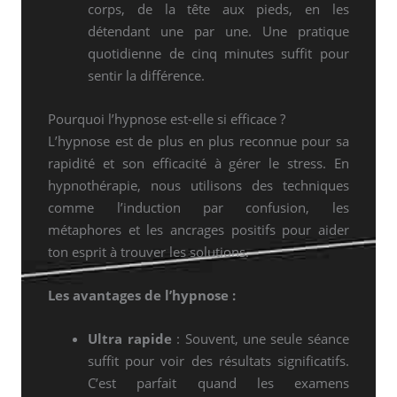
corps, de la tête aux pieds, en les
détendant une par une. Une pratique
quotidienne de cinq minutes suffit pour
sentir la différence.
Pourquoi l’hypnose est-elle si efficace ?
L’hypnose est de plus en plus reconnue pour sa
rapidité et son efficacité à gérer le stress. En
hypnothérapie, nous utilisons des techniques
comme l’induction par confusion, les
métaphores et les ancrages positifs pour aider
ton esprit à trouver les solutions.
Les avantages de l’hypnose :
Ultra rapide
: Souvent, une seule séance
suffit pour voir des résultats significatifs.
C’est parfait quand les examens