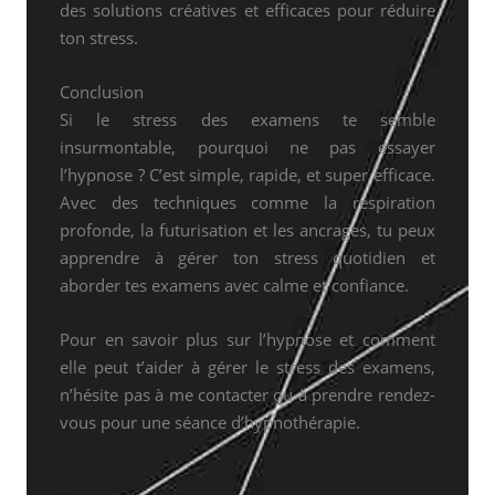
des solutions créatives et efficaces pour réduire
ton stress.
Conclusion
Si le stress des examens te semble
insurmontable, pourquoi ne pas essayer
l’hypnose ? C’est simple, rapide, et super efficace.
Avec des techniques comme la respiration
profonde, la futurisation et les ancrages, tu peux
apprendre à gérer ton stress quotidien et
aborder tes examens avec calme et confiance.
Pour en savoir plus sur l’hypnose et comment
elle peut t’aider à gérer le stress des examens,
n’hésite pas à me contacter ou à prendre rendez-
vous pour une séance d’hypnothérapie.