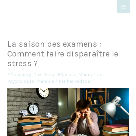
Aller
au
contenu
La saison des examens :
Comment faire disparaître le
stress ?
/
Coaching
,
Dev. Perso
,
Hypnose
,
Meditation
,
Psychologie
,
Thérapie
/ Par
benveda06