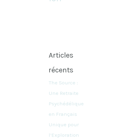
Articles
récents
The Source :
Une Retraite
Psychédélique
en Français
Unique pour
l’Exploration