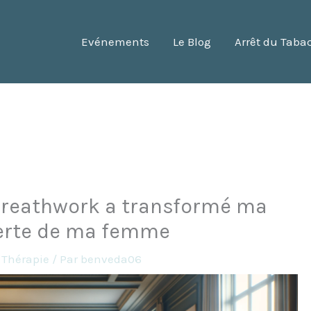
Evénements
Le Blog
Arrêt du Taba
reathwork a transformé ma
perte de ma femme
,
Thérapie
/ Par
benveda06