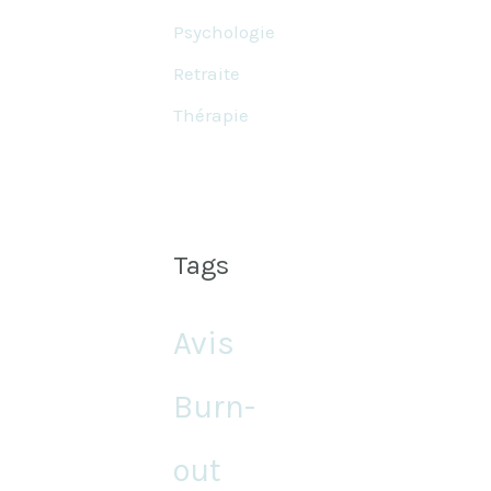
Psychologie
Retraite
Thérapie
Tags
Avis
Burn-
out