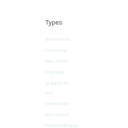
Types
Breathwork
Coaching
Dev. Perso
Hypnose
Je parle de
moi
Meditation
Non classé
Psychédélique