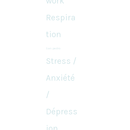
work
Respira
tion
San pedro
Stress /
Anxiété
/
Dépress
ion