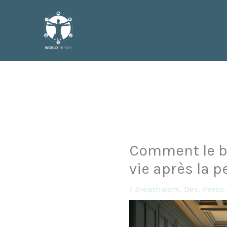
Aller
au
contenu
Comment le b
vie après la 
/
Breathwork
,
Dev. Perso