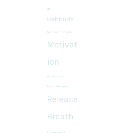
deuil
Habitude
Kambo
Mindset
Motivat
ion
psilocybine
Psychédélique
Release
Breath