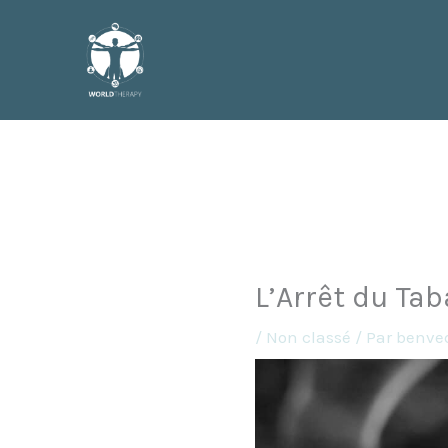
Aller
au
contenu
L’Arrêt du Tab
/
Non classé
/ Par
benve