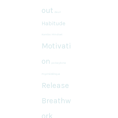
out
deuil
Habitude
Kambo
Mindset
Motivati
on
psilocybine
Psychédélique
Release
Breathw
ork