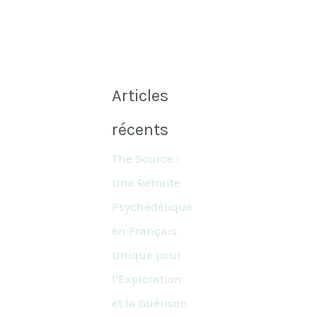
Articles
récents
The Source :
Une Retraite
Psychédélique
en Français
Unique pour
l’Exploration
et la Guérison