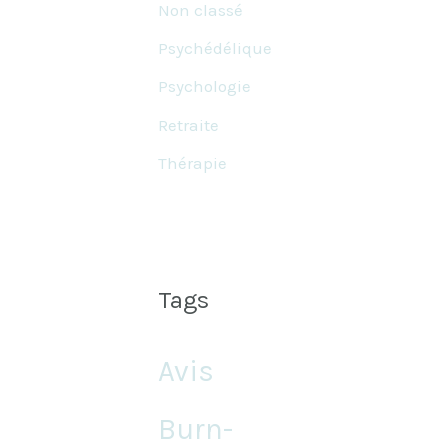
Non classé
Psychédélique
Psychologie
Retraite
Thérapie
Tags
Avis
Burn-