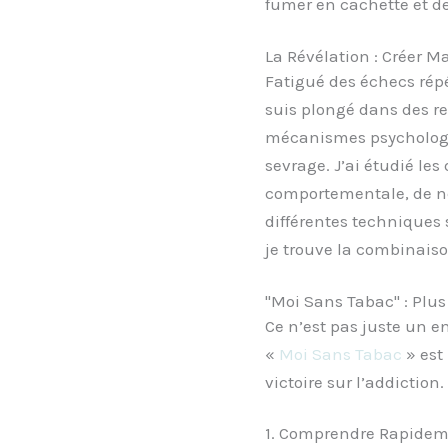
fumer en cachette et d
La Révélation : Créer M
Fatigué des échecs répé
suis plongé dans des r
mécanismes psychologiq
sevrage. J’ai étudié le
comportementale, de ne
différentes technique
je trouve la combinaiso
"Moi Sans Tabac" : Pl
Ce n’est pas juste un e
«
Moi Sans Tabac
» est
victoire sur l’addiction.
1. Comprendre Rapideme