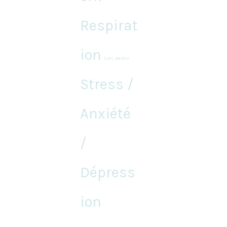
Respirat
ion
San pedro
Stress /
Anxiété
/
Dépress
ion