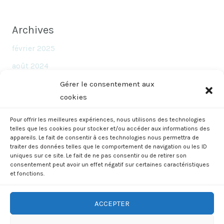
Archives
février 2025
août 2024
juin 2024
Gérer le consentement aux
cookies
novembre 2023
octobre 2023
Pour offrir les meilleures expériences, nous utilisons des technologies
telles que les cookies pour stocker et/ou accéder aux informations des
septembre 2023
appareils. Le fait de consentir à ces technologies nous permettra de
traiter des données telles que le comportement de navigation ou les ID
uniques sur ce site. Le fait de ne pas consentir ou de retirer son
consentement peut avoir un effet négatif sur certaines caractéristiques
et fonctions.
ACCEPTER
73 rue Delbos, Bordeaux, FRANCE | Tel: +33667722262 | Email: