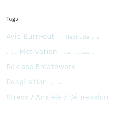
Tags
Avis
Burn-out
Habitude
deuil
Kambo
Motivation
Mindset
psilocybine
Psychédélique
Release Breathwork
Respiration
San pedro
Stress / Anxiété / Dépression