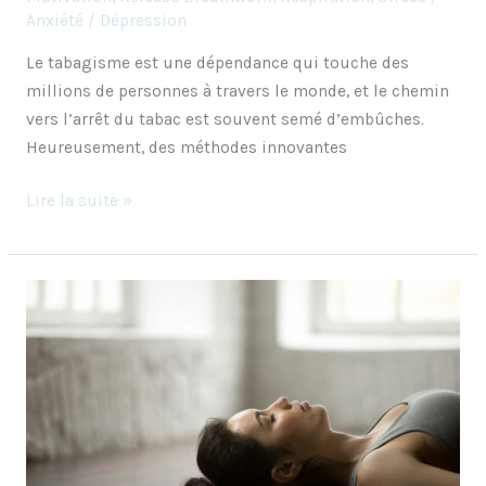
Anxiété / Dépression
Le tabagisme est une dépendance qui touche des
millions de personnes à travers le monde, et le chemin
vers l’arrêt du tabac est souvent semé d’embûches.
Heureusement, des méthodes innovantes
Lire la suite »
Comment
guérir
son
anxiété
sévère
grâce
au