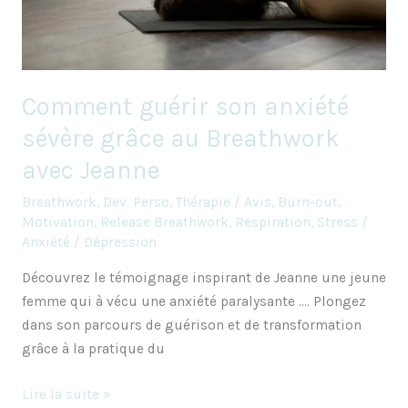
Breathwork
avec
Jeanne
Comment guérir son anxiété
sévère grâce au Breathwork
avec Jeanne
Breathwork
,
Dev. Perso
,
Thérapie
/
Avis
,
Burn-out
,
Motivation
,
Release Breathwork
,
Respiration
,
Stress /
Anxiété / Dépression
Découvrez le témoignage inspirant de Jeanne une jeune
femme qui à vécu une anxiété paralysante …. Plongez
dans son parcours de guérison et de transformation
grâce à la pratique du
Lire la suite »