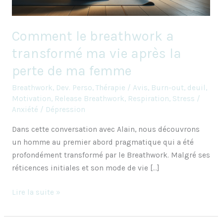
la
perte
Comment le breathwork a
de
transformé ma vie après la
ma
femme
perte de ma femme
Breathwork
,
Dev. Perso
,
Thérapie
/
Avis
,
Burn-out
,
deuil
,
Motivation
,
Release Breathwork
,
Respiration
,
Stress /
Anxiété / Dépression
Dans cette conversation avec Alain, nous découvrons
un homme au premier abord pragmatique qui a été
profondément transformé par le Breathwork. Malgré ses
réticences initiales et son mode de vie […]
Lire la suite »